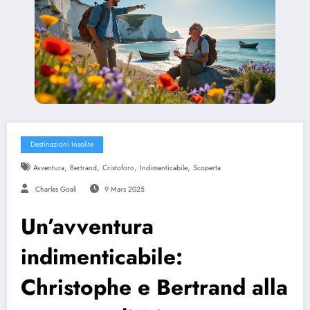
Destinazioni Insolite
,
,
,
,
Avventura
Bertrand
Cristoforo
Indimenticabile
Scoperta
Charles Goali
9 Mars 2025
Un’avventura
indimenticabile:
Christophe e Bertrand alla