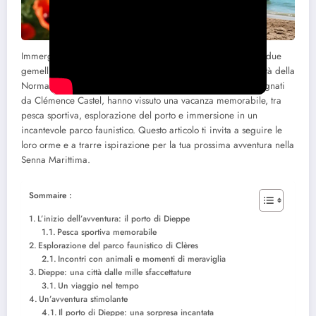
Immergiti nell’avvincente storia di
Christophe e Bertrand
, due
gemelli avventurosi, che partono alla scoperta di Dieppe, città della
Normandia ricca di storia e paesaggi mozzafiato. Accompagnati
da Clémence Castel, hanno vissuto una vacanza memorabile, tra
pesca sportiva, esplorazione del porto e immersione in un
incantevole parco faunistico. Questo articolo ti invita a seguire le
loro orme e a trarre ispirazione per la tua prossima avventura nella
Senna Marittima.
Sommaire :
L’inizio dell’avventura: il porto di Dieppe
Pesca sportiva memorabile
Esplorazione del parco faunistico di Clères
Incontri con animali e momenti di meraviglia
Dieppe: una città dalle mille sfaccettature
Un viaggio nel tempo
Un’avventura stimolante
Il porto di Dieppe: una sorpresa incantata