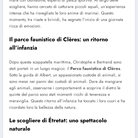
mare con Guillaume, esperto di pesca sportiva. Al largo delle
scogliere, hanno cercato di catturare piccoli squali, un’esperienza
intensa che ha risvegliato le loro anime di marinai. Questo
momento, tra risate e brividi, ha segnato l’inizio di una giornata
ricca di emozioni.
Il parco faunistico di Clères: un ritorno
all’infanzia
Dopo questa scappatella marittima, Christophe e Bertrand sono
stati portati in un luogo magico: il
Parco faunistico di Clères
.
Sotto la guida di Albert, un appassionato custode di animali, si
sono messi nei panni dei custodi di animali. Dare da mangiare
agli animali, osservarne i comportamenti e scoprire il dietro le
quinte del parco sono stati momenti ricchi di tenerezza e
meraviglia. Questo ritorno all’infanzia ha toccato i loro cuori e ha
ricordato loro la bellezza della natura.
Le scogliere di Étretat: uno spettacolo
naturale