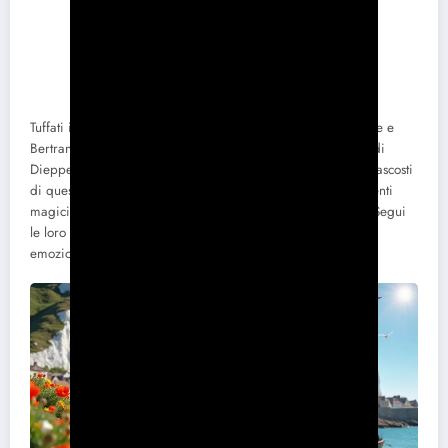
Tuffati in a
avventura indimenticabile
insieme a Christophe e
Bertrand, due appassionati esploratori, partiti alla scoperta di
Dieppe. Tra le maestose scogliere, il vivace porto e i tesori nascosti
di questa storica città, la loro fuga è un invito a vivere momenti
magici e ad immergersi nell’anima vibrante della regione. Segui
le loro orme e lasciati ispirare da questa esperienza ricca di
emozioni e scoperte.