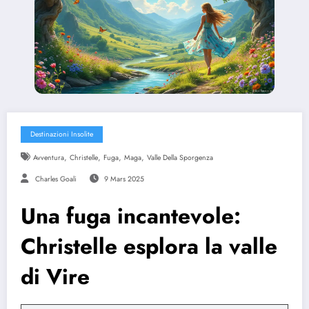
Destinazioni Insolite
,
,
,
,
Avventura
Christelle
Fuga
Maga
Valle Della Sporgenza
Charles Goali
9 Mars 2025
Una fuga incantevole:
Christelle esplora la valle
di Vire