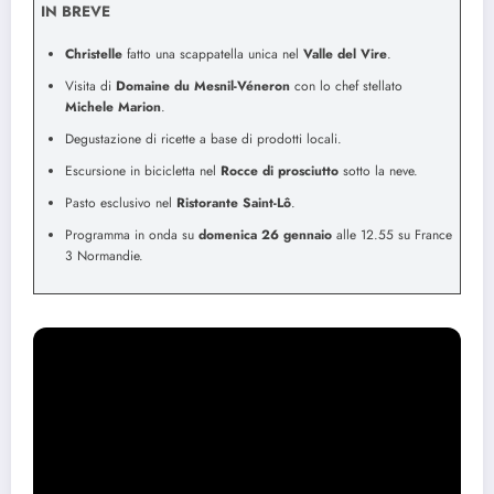
IN BREVE
Christelle
fatto una scappatella unica nel
Valle del Vire
.
Visita di
Domaine du Mesnil-Véneron
con lo chef stellato
Michele Marion
.
Degustazione di ricette a base di prodotti locali.
Escursione in bicicletta nel
Rocce di prosciutto
sotto la neve.
Pasto esclusivo nel
Ristorante Saint-Lô
.
Programma in onda su
domenica 26 gennaio
alle 12.55 su France
3 Normandie.