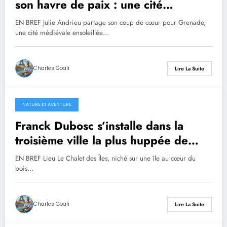
son havre de paix : une cité
médiévale ensoleillée près de la
EN BREF Julie Andrieu partage son coup de cœur pour Grenade,
France, baignée par 300 jours de
une cité médiévale ensoleillée…
soleil par an
Charles Goali
Lire La Suite
NATURE ET AVENTURE
9 mai 2026
Franck Dubosc s’installe dans la
troisième ville la plus huppée de
France : une escapade champêtre
EN BREF Lieu Le Chalet des Îles, niché sur une île au cœur du
hors du temps…
bois…
Charles Goali
Lire La Suite