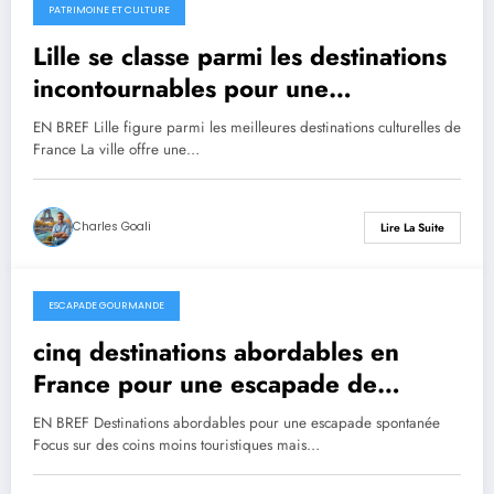
PATRIMOINE ET CULTURE
30 août 2025
Lille se classe parmi les destinations
incontournables pour une
expérience culturelle inoubliable en
EN BREF Lille figure parmi les meilleures destinations culturelles de
France
France La ville offre une…
Charles Goali
Lire La Suite
ESCAPADE GOURMANDE
22 août 2025
cinq destinations abordables en
France pour une escapade de
dernière minute
EN BREF Destinations abordables pour une escapade spontanée
Focus sur des coins moins touristiques mais…