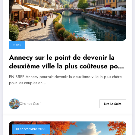
NEWS
Annecy sur le point de devenir la
deuxième ville la plus coûteuse pour
les couples en 2025 en France
EN BREF Annecy pourrait devenir la deuxième ville la plus chère
pour les couples en…
Charles Goali
Lire La Suite
10 septembre 2025