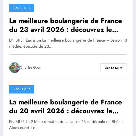
NACHRICHT
23 avril 2026
La meilleure boulangerie de France
du 23 avril 2026 : découvrez le
sommaire et le suspense du duel
EN BREF Émission La meilleure boulangerie de France – Saison 13
décisif ce soir !
inédite, épisode du 23…
Charles Goali
Lire La Suite
NACHRICHT
21 avril 2026
La meilleure boulangerie de France
du 20 avril 2026 : découvrez le
sommaire et préparez-vous au
EN BREF La 21ème semaine de la saison 13 se déroule en Rhône-
verdict du duel final ce soir !
Alpes ouest. Le…