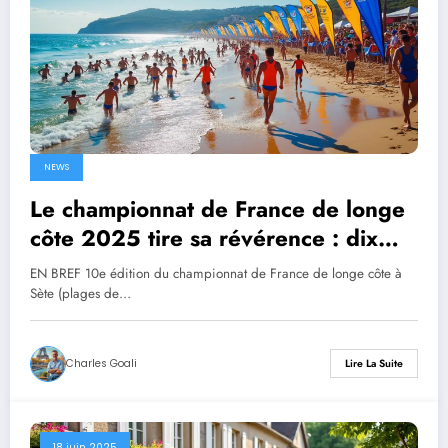
NEWS
Le championnat de France de longe
côte 2025 tire sa révérence : dix
ans d’histoire et de perspectives
EN BREF 10e édition du championnat de France de longe côte à
prometteuses
Sète (plages de…
Charles Goali
Lire La Suite
18 juin 2025