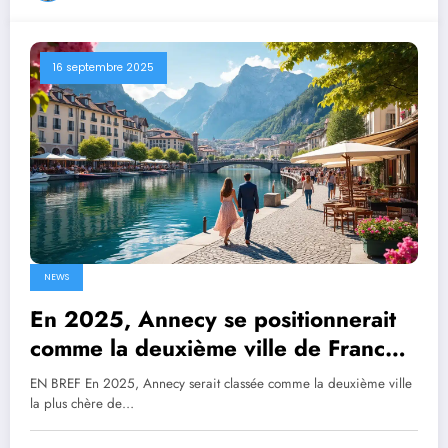
16 septembre 2025
NEWS
En 2025, Annecy se positionnerait
comme la deuxième ville de France
la plus onéreuse pour les couples
EN BREF En 2025, Annecy serait classée comme la deuxième ville
la plus chère de…