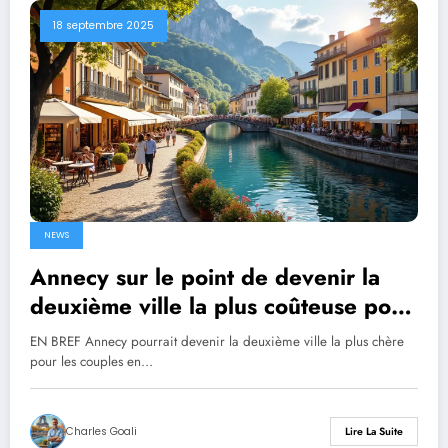
18 septembre 2025
NEWS
Annecy sur le point de devenir la
deuxième ville la plus coûteuse pour
les couples en 2025 en France
EN BREF Annecy pourrait devenir la deuxième ville la plus chère
pour les couples en…
Charles Goali
Lire La Suite