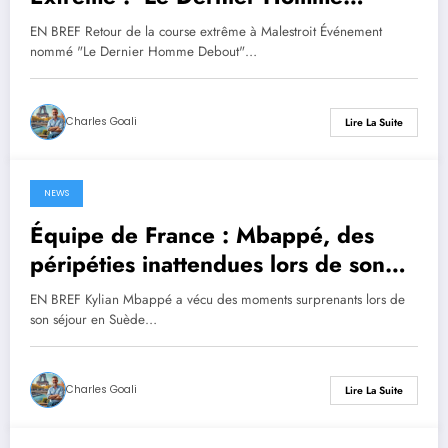
Debout’ Investit Malestroit
EN BREF Retour de la course extrême à Malestroit Événement
nommé "Le Dernier Homme Debout"…
Charles Goali
Lire La Suite
NEWS
22 septembre 2025
Équipe de France : Mbappé, des
péripéties inattendues lors de son
séjour en Suède
EN BREF Kylian Mbappé a vécu des moments surprenants lors de
son séjour en Suède…
Charles Goali
Lire La Suite