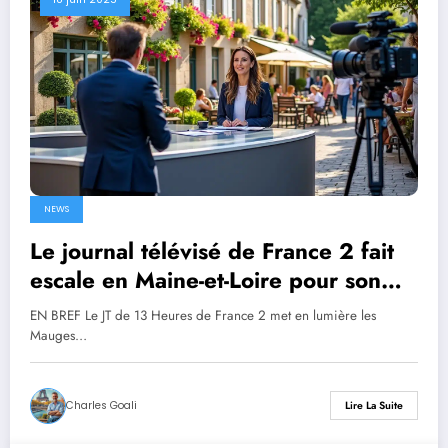
NEWS
Le journal télévisé de France 2 fait
escale en Maine-et-Loire pour son
rendez-vous du week-end
EN BREF Le JT de 13 Heures de France 2 met en lumière les
Mauges…
Charles Goali
Lire La Suite