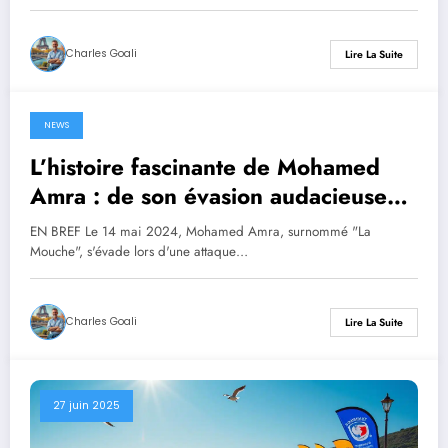
Charles Goali
Lire La Suite
NEWS
8 juillet 2025
L’histoire fascinante de Mohamed
Amra : de son évasion audacieuse
au péage d’Incarville à son
EN BREF Le 14 mai 2024, Mohamed Amra, surnommé "La
arrestation surprise à Bucarest,
Mouche", s'évade lors d'une attaque…
découvrez notre podcast qui retrace
neuf mois d’enquête captivante.
Charles Goali
Lire La Suite
27 juin 2025