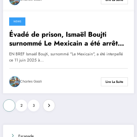
NEWS
15 juin 2025
Évadé de prison, Ismaël Boujti
surnommé Le Mexicain a été arrêté
dans toute la France
EN BREF Ismaël Boujti, surnommé "Le Mexicain", a été interpellé
ce 11 juin 2025 à…
Charles Goali
Lire La Suite
Pagination
1
2
3
des
publications
Escapade