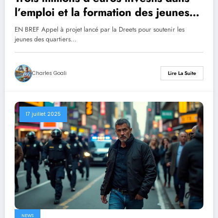
l’emploi et la formation des jeunes
des quartiers prioritaires des Hauts-
EN BREF Appel à projet lancé par la Dreets pour soutenir les
de-France
jeunes des quartiers…
Charles Goali
Lire La Suite
17 juillet 2025
NEWS