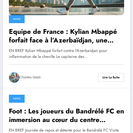
NEWS
Equipe de France : Kylian Mbappé
forfait face à l’Azerbaïdjan, une
pause imprévue à Dubaï
EN BREF Kylian Mbappé forfait contre l'Azerbaïdjan pour
inflammation de la cheville Le capitaine des…
Charles Goali
Lire La Suite
NEWS
14 novembre 2025
Foot : Les joueurs du Bandrélé FC en
immersion au cœur du centre
d’entraînement emblématique des
EN BREF Journée de repos et détente pour le Bandrélé FC Visite