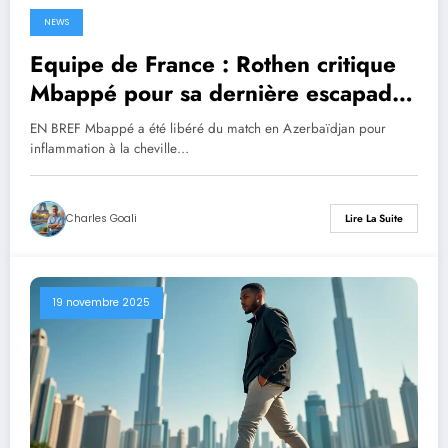
NEWS
22 novembre 2025
Equipe de France : Rothen critique
Mbappé pour sa dernière escapade,
Larqué réclame des sanctions
EN BREF Mbappé a été libéré du match en Azerbaïdjan pour
inflammation à la cheville…
Charles Goali
Lire La Suite
19 novembre 2025