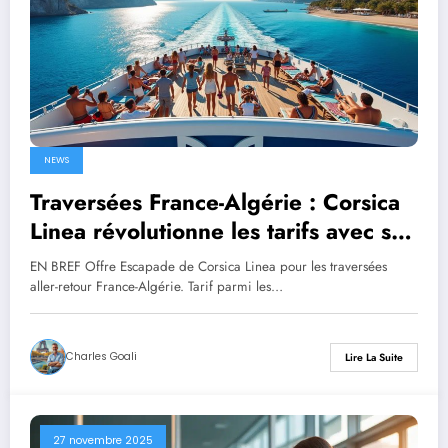
NEWS
Traversées France-Algérie : Corsica
Linea révolutionne les tarifs avec son
offre Escapade imbattable
EN BREF Offre Escapade de Corsica Linea pour les traversées
aller-retour France-Algérie. Tarif parmi les…
Charles Goali
Lire La Suite
27 novembre 2025