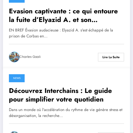
Evasion captivante : ce qui entoure
la fuite d’Elyazid A. et son
arrestation après une alerte
EN BREF Évasion audacieuse : Elyazid A. s'est échappé de la
d’Interpol
prison de Corbas en…
Charles Goali
Lire La Suite
NEWS
16 juillet 2025
Découvrez Interchains : Le guide
pour simplifier votre quotidien
Dans un monde où l'accélération du rythme de vie génère stress et
désorganisation, la recherche…