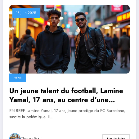
18 juin 2025
NEWS
Un jeune talent du football, Lamine
Yamal, 17 ans, au centre d’une
controverse après une sortie avec
EN BREF Lamine Yamal, 17 ans, jeune prodige du FC Barcelone,
une influenceuse de 30 ans
suscite la polémique. Il…
Charles Goali
Lire La Suite