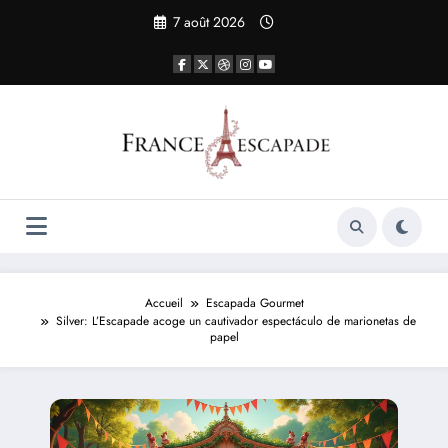
Aller
7 août 2026
au
contenu
Accueil
Escapada Gourmet
Silver: L’Escapade acoge un cautivador espectáculo de marionetas de
papel