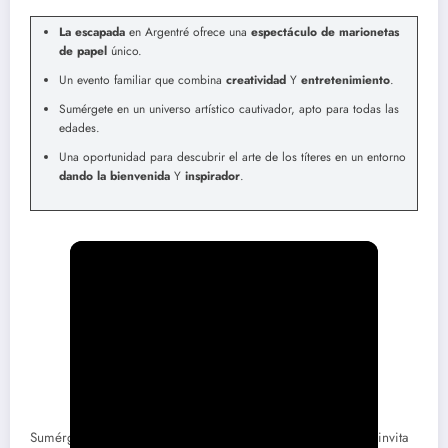
La escapada
en Argentré ofrece una
espectáculo de marionetas
de papel
único.
Un evento familiar que combina
creatividad
Y
entretenimiento
.
Sumérgete en un universo artístico cautivador, apto para todas las
edades.
Una oportunidad para descubrir el arte de los títeres en un entorno
dando la bienvenida
Y
inspirador
.
Sumérgete en un universo mágico
Plata
, O
La escapada
te invita