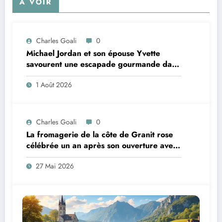
À VOIR
Charles Goali
0
Michael Jordan et son épouse Yvette
savourent une escapade gourmande dans
un établissement prisé du Sud de la
1 Août 2026
France
Charles Goali
0
La fromagerie de la côte de Granit rose
célébrée un an après son ouverture avec
une entrée dans le guide prestigieux
27 Mai 2026