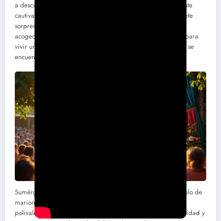
a descubrir un espectáculo de marionetas de papel único. Este
cautivador evento, que combina creatividad y poesía, promete
sorprender a grandes y pequeños en un ambiente cálido y
acogedor. Una experiencia artística que no debes perderte para
vivir un momento atemporal, donde el arte y la imaginación se
encuentran.
Sumérgete en un universo mágico y poético con el espectáculo de
marionetas de papel presentado en
La escapada
, la sala
polivalente Argentré. Este evento único, que combina creatividad y