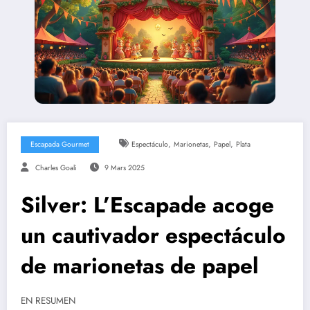
,
,
,
Escapada Gourmet
Espectáculo
Marionetas
Papel
Plata
Charles Goali
9 Mars 2025
Silver: L’Escapade acoge
un cautivador espectáculo
de marionetas de papel
EN RESUMEN