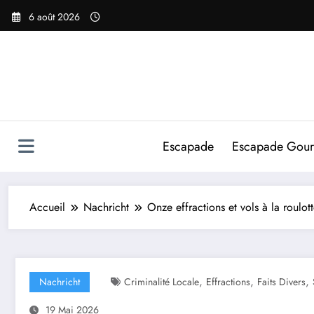
Aller
6 août 2026
au
contenu
Escapade
Escapade Gou
Accueil
Nachricht
Onze effractions et vols à la roulo
,
,
,
Nachricht
Criminalité Locale
Effractions
Faits Divers
19 Mai 2026