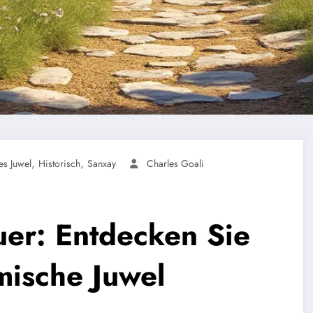
,
,
es Juwel
Historisch
Sanxay
Charles Goali
uer: Entdecken Sie
mische Juwel