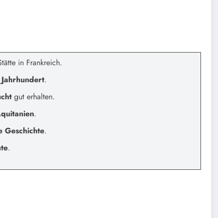
ätte in Frankreich.
. Jahrhundert
.
ucht
gut erhalten.
Aquitanien
.
 Geschichte
.
hte
.