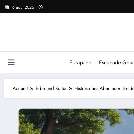
Aller
6 août 2026
au
contenu
Escapade
Escapade Gou
Accueil
Erbe und Kultur
Historisches Abenteuer: Entd