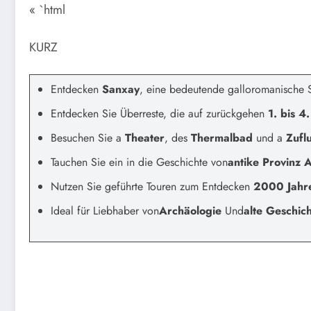
« `html
KURZ
Entdecken
Sanxay
, eine bedeutende galloromanische St
Entdecken Sie Überreste, die auf zurückgehen
1. bis 4
Besuchen Sie a
Theater
, des
Thermalbad
und a
Zufl
Tauchen Sie ein in die Geschichte von
antike Provinz 
Nutzen Sie geführte Touren zum Entdecken
2000 Jahre
Ideal für Liebhaber von
Archäologie
Und
alte Geschic