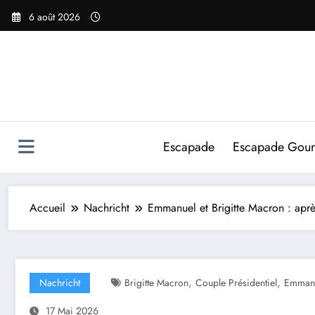
Aller
6 août 2026
au
contenu
Escapade
Escapade Gou
Accueil
Nachricht
Emmanuel et Brigitte Macron : après
,
,
Nachricht
Brigitte Macron
Couple Présidentiel
Emmanu
17 Mai 2026