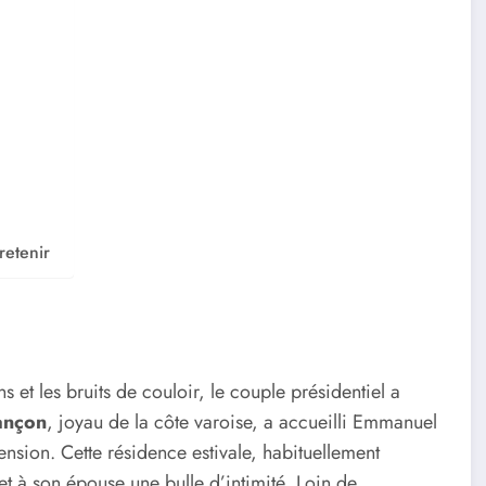
retenir
et les bruits de couloir, le couple présidentiel a
ançon
, joyau de la côte varoise, a accueilli Emmanuel
nsion. Cette résidence estivale, habituellement
 et à son épouse une bulle d’intimité. Loin de