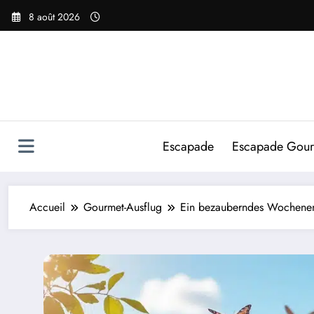
Aller
8 août 2026
au
contenu
Escapade
Escapade Gou
Accueil
Gourmet-Ausflug
Ein bezauberndes Wochenend