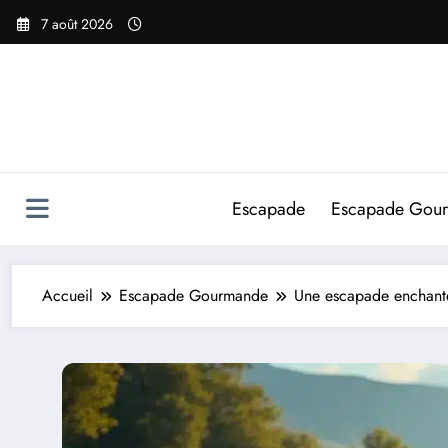
Aller
7 août 2026
au
contenu
Escapade
Escapade Gou
Accueil
Escapade Gourmande
Une escapade enchanté