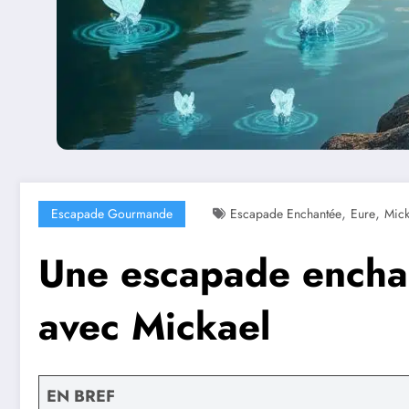
,
,
Escapade Gourmande
Escapade Enchantée
Eure
Mick
Une escapade enchan
avec Mickael
EN BREF