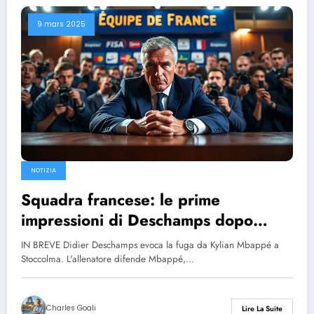
9 mars 2025
NOTIZIA
Squadra francese: le prime
impressioni di Deschamps dopo
l’incidente svedese che ha coinvolto
IN BREVE Didier Deschamps evoca la fuga da Kylian Mbappé a
Mbappé
Stoccolma. L'allenatore difende Mbappé,…
Charles Goali
Lire La Suite