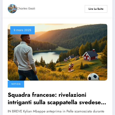
Charles Goali
Lire La Suite
9 mars 2025
NOTIZIA
Squadra francese: rivelazioni
intriganti sulla scappatella svedese
di Mbappé
IN BREVE Kylian Mbappe anteprima in Pelle scamosciata durante