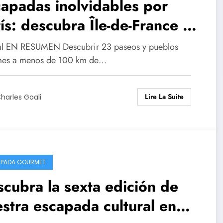
apadas inolvidables por
ís: descubra Île-de-France de
ra manera
ml EN RESUMEN Descubrir 23 paseos y pueblos
mes a menos de 100 km de…
Lire La Suite
harles Goali
PADA GOURMET
cubra la sexta edición de
stra escapada cultural en