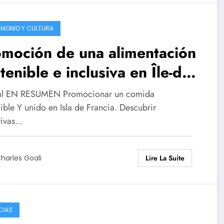
IMONIO Y CULTURA
moción de una alimentación
tenible e inclusiva en Île-de-
ance
ml EN RESUMEN Promocionar un comida
ible Y unido en Isla de Francia. Descubrir
ativas…
Lire La Suite
harles Goali
CIAS