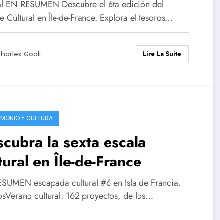
-de-France
ml EN RESUMEN Descubre el 6ta edición del
 Cultural en Île-de-France. Explora el tesoros…
Lire La Suite
harles Goali
IMONIO Y CULTURA
cubra la sexta escala
tural en Île-de-France
SUMEN escapada cultural #6 en Isla de Francia.
osVerano cultural: 162 proyectos, de los…