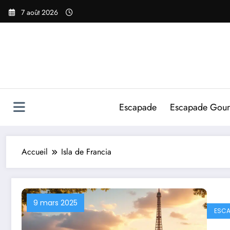
Aller
7 août 2026
au
contenu
Escapade
Escapade Gou
Accueil
Isla de Francia
9 mars 2025
ESCA