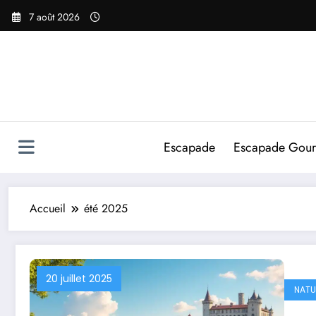
Aller
7 août 2026
au
contenu
Escapade
Escapade Gou
Accueil
été 2025
20 juillet 2025
NATU