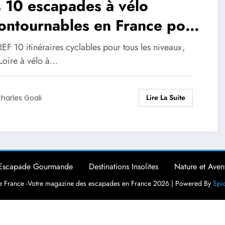
 10 escapades à vélo
ontournables en France pour
té 2025 : itinéraires et
F 10 itinéraires cyclables pour tous les niveaux,
uces à ne pas manquer
 Loire à vélo à…
Lire La Suite
harles Goali
Escapade Gourmande
Destinations Insolites
Nature et Aven
 France -Votre magazine des escapades en France 2026 | Powered By
Spi